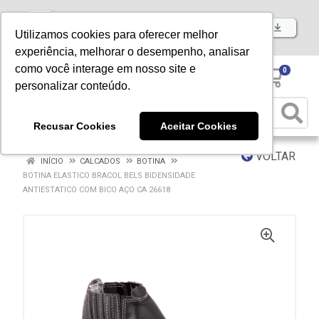
Baixe já nosso APP
Utilizamos cookies para oferecer melhor
experiência, melhorar o desempenho, analisar
como você interage em nosso site e
0
personalizar conteúdo.
Recusar Cookies
Aceitar Cookies
VOLTAR
INÍCIO
CALCADOS
BOTINA
BOTINA ELASTICO BRACOL BELS BIDENSIDADE
ANTIESTATICO COM BICO AÇO CA 26618