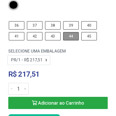
36
37
38
39
40
41
42
43
44
45
SELECIONE UMA EMBALAGEM
R$ 217,51
Adicionar ao Carrinho