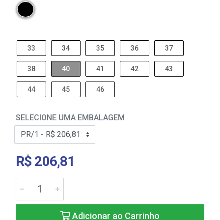
33
34
35
36
37
38
40
41
42
43
44
45
46
SELECIONE UMA EMBALAGEM
R$ 206,81
Adicionar ao Carrinho