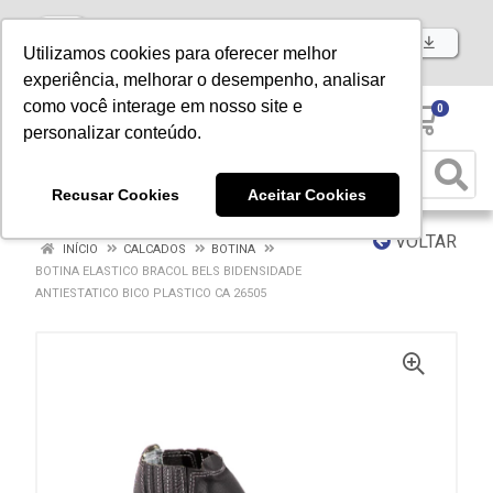
Baixe já nosso APP
Utilizamos cookies para oferecer melhor
experiência, melhorar o desempenho, analisar
como você interage em nosso site e
0
personalizar conteúdo.
Recusar Cookies
Aceitar Cookies
VOLTAR
INÍCIO
CALCADOS
BOTINA
BOTINA ELASTICO BRACOL BELS BIDENSIDADE
ANTIESTATICO BICO PLASTICO CA 26505