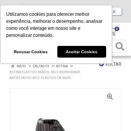
Baixe já nosso APP
Utilizamos cookies para oferecer melhor
experiência, melhorar o desempenho, analisar
como você interage em nosso site e
0
personalizar conteúdo.
Recusar Cookies
Aceitar Cookies
VOLTAR
INÍCIO
CALCADOS
BOTINA
BOTINA ELASTICO BRACOL BELS BIDENSIDADE
ANTIESTATICO BICO PLASTICO CA 26505