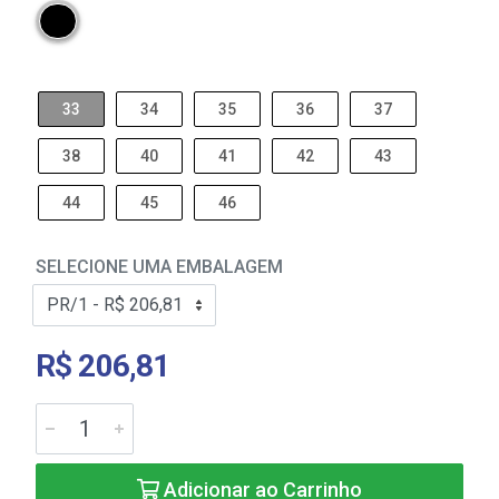
33
34
35
36
37
38
40
41
42
43
44
45
46
SELECIONE UMA EMBALAGEM
R$ 206,81
Adicionar ao Carrinho