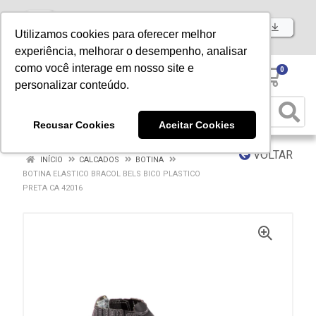
Baixe já nosso APP
Utilizamos cookies para oferecer melhor
experiência, melhorar o desempenho, analisar
como você interage em nosso site e
0
personalizar conteúdo.
Recusar Cookies
Aceitar Cookies
VOLTAR
INÍCIO
CALCADOS
BOTINA
BOTINA ELASTICO BRACOL BELS BICO PLASTICO
PRETA CA 42016