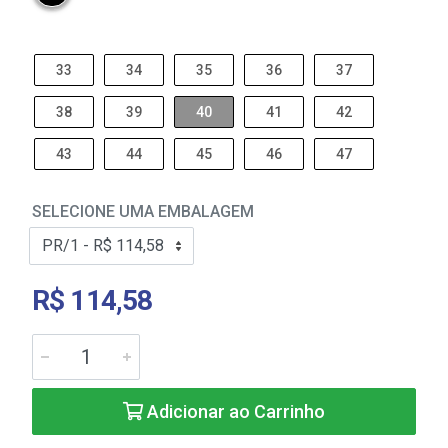
33
34
35
36
37
38
39
40
41
42
43
44
45
46
47
SELECIONE UMA EMBALAGEM
R$ 114,58
Adicionar ao Carrinho