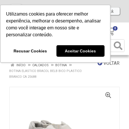
Baixe já nosso APP
Utilizamos cookies para oferecer melhor
experiência, melhorar o desempenho, analisar
como você interage em nosso site e
0
personalizar conteúdo.
Recusar Cookies
Aceitar Cookies
VOLTAR
INÍCIO
CALCADOS
BOTINA
BOTINA ELASTICO BRACOL BELB BICO PLASTICO
BRANCO CA 25688