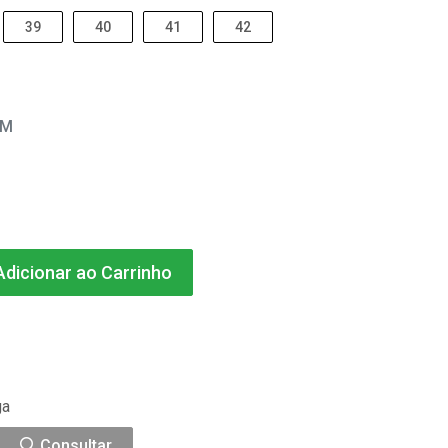
39
40
41
42
EM
dicionar ao Carrinho
ga
Consultar