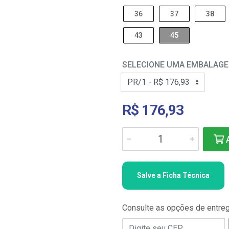
36
37
38
43
45
SELECIONE UMA EMBALAG
R$ 176,93
A
Salve a Ficha Técnica
Consulte as opções de entre