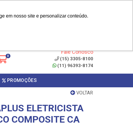
|
cliente? - Cadastrar
Área do Representante
ge em nosso site e personalizar conteúdo.
 de
Clique aqui para copiar o
código
ONTO
Fale Conosco
0
(15) 3305-8100
(11) 96393-8174
PROMOÇÕES
VOLTAR
APLUS ELETRICISTA
ICO COMPOSITE CA