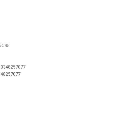
BNO45
660348257077
0348257077