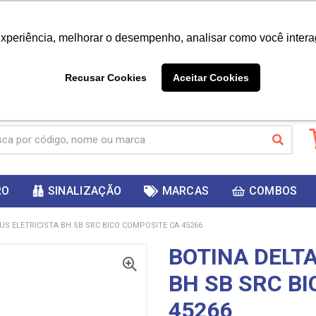
|
Já é cliente? - Entrar
Não é 
experiência, melhorar o desempenho, analisar como você intera
10%
PRIMEIRACOMPRA
 cupom
para
DESC
ganhar
Recusar Cookies
Aceitar Cookies
RO
SINALIZAÇÃO
MARCAS
COMBOS
US ELETRICISTA BH SB SRC BICO COMPOSITE CA 45266
BOTINA DELT
BH SB SRC B
45266