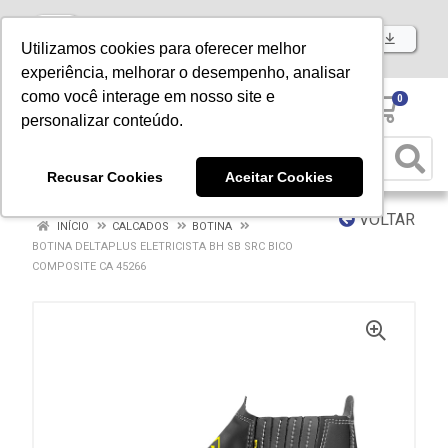
Baixe já nosso APP
Utilizamos cookies para oferecer melhor
experiência, melhorar o desempenho, analisar
como você interage em nosso site e
0
personalizar conteúdo.
Recusar Cookies
Aceitar Cookies
VOLTAR
INÍCIO
CALCADOS
BOTINA
BOTINA DELTAPLUS ELETRICISTA BH SB SRC BICO
COMPOSITE CA 45266