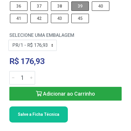
36
37
38
39
40
41
42
43
45
SELECIONE UMA EMBALAGEM
R$ 176,93
Adicionar ao Carrinho
Salve a Ficha Técnica