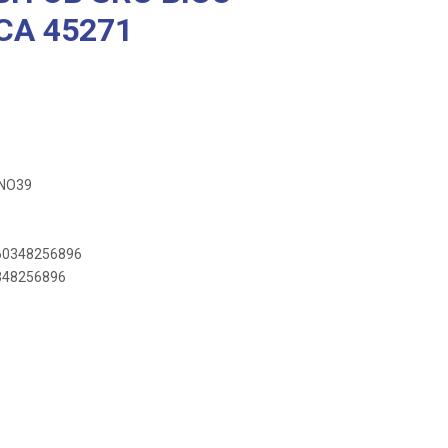
CA 45271
BNO39
660348256896
0348256896