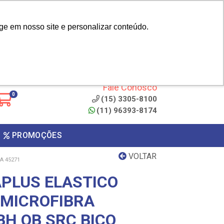
|
cliente? - Cadastrar
Área do Representante
ge em nosso site e personalizar conteúdo.
 de
Clique aqui para copiar o
código
ONTO
Fale Conosco
0
(15) 3305-8100
(11) 96393-8174
PROMOÇÕES
VOLTAR
A 45271
APLUS ELASTICO
 MICROFIBRA
BH OB SRC BICO