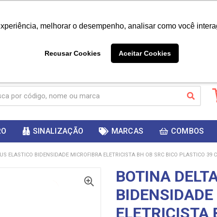
|
Já é cliente? - Entrar
Não é 
experiência, melhorar o desempenho, analisar como você intera
10%
PRIMEIRACOMPRA
 cupom
para
DESC
ganhar
Recusar Cookies
Aceitar Cookies
RO
SINALIZAÇÃO
MARCAS
COMBOS
S ELASTICO BIDENSIDADE MICROFIBRA ELETRICISTA BH OB SRC BICO PLASTICO 39 C
BOTINA DELT
BIDENSIDADE
ELETRICISTA 