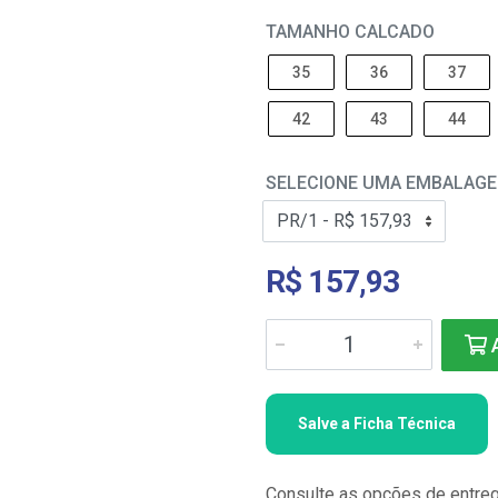
TAMANHO CALCADO
35
36
37
42
43
44
SELECIONE UMA EMBALAG
R$ 157,93
A
Salve a Ficha Técnica
Consulte as opções de entre