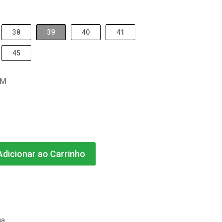
38
39
40
41
45
EM
dicionar ao Carrinho
ga