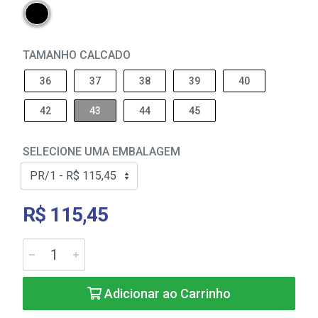
TAMANHO CALCADO
36
37
38
39
40
42
43
44
45
SELECIONE UMA EMBALAGEM
R$ 115,45
Adicionar ao Carrinho