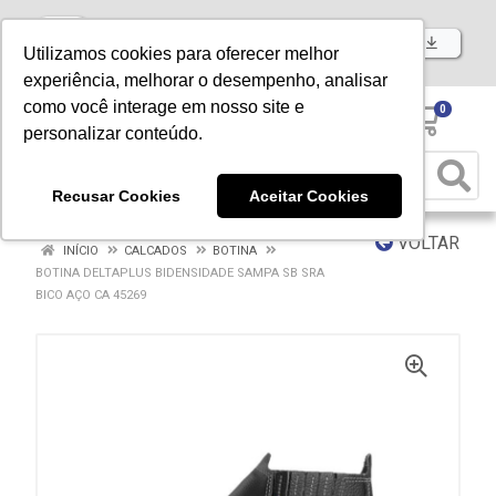
Baixe já nosso APP
Utilizamos cookies para oferecer melhor
experiência, melhorar o desempenho, analisar
como você interage em nosso site e
0
personalizar conteúdo.
Recusar Cookies
Aceitar Cookies
VOLTAR
INÍCIO
CALCADOS
BOTINA
BOTINA DELTAPLUS BIDENSIDADE SAMPA SB SRA
BICO AÇO CA 45269