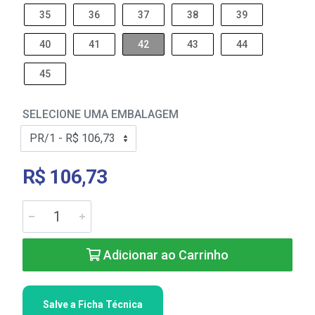
35
36
37
38
39
40
41
42
43
44
45
SELECIONE UMA EMBALAGEM
R$ 106,73
Adicionar ao Carrinho
Salve a Ficha Técnica