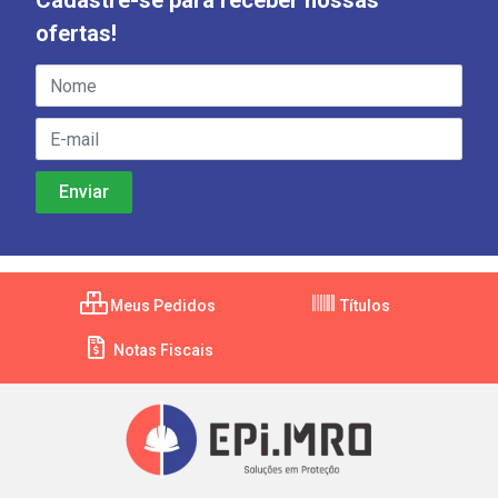
Cadastre-se para receber nossas
ofertas!
Meus Pedidos
Títulos
Notas Fiscais