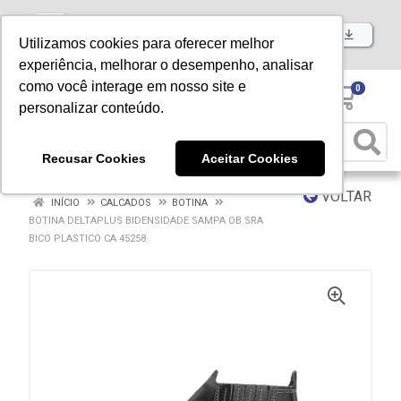
Baixe já nosso APP
Utilizamos cookies para oferecer melhor
experiência, melhorar o desempenho, analisar
como você interage em nosso site e
0
personalizar conteúdo.
Recusar Cookies
Aceitar Cookies
VOLTAR
INÍCIO
CALCADOS
BOTINA
BOTINA DELTAPLUS BIDENSIDADE SAMPA OB SRA
BICO PLASTICO CA 45258