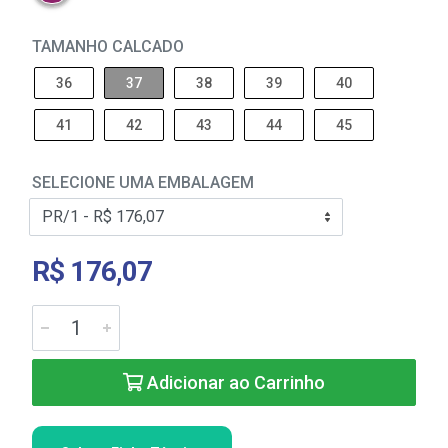
TAMANHO CALCADO
36
37
38
39
40
41
42
43
44
45
SELECIONE UMA EMBALAGEM
R$ 176,07
Adicionar ao Carrinho