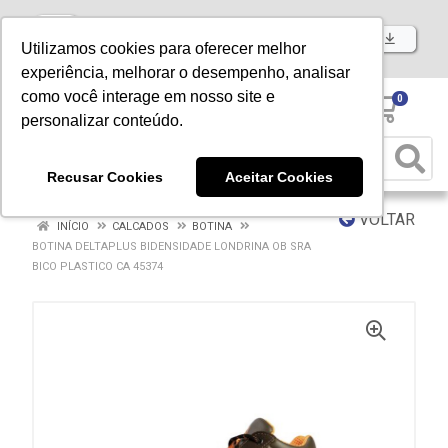
Baixe já nosso APP
Utilizamos cookies para oferecer melhor
experiência, melhorar o desempenho, analisar
como você interage em nosso site e
0
personalizar conteúdo.
Recusar Cookies
Aceitar Cookies
VOLTAR
INÍCIO
CALCADOS
BOTINA
BOTINA DELTAPLUS BIDENSIDADE LONDRINA OB SRA
BICO PLASTICO CA 45374