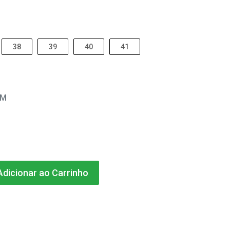
38
39
40
41
EM
dicionar ao Carrinho