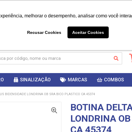
|
Já é cliente? - Entrar
Não é 
experiência, melhorar o desempenho, analisar como você intera
10%
PRIMEIRACOMPRA
 cupom
para
DESC
ganhar
Recusar Cookies
Aceitar Cookies
RO
SINALIZAÇÃO
MARCAS
COMBOS
US BIDENSIDADE LONDRINA OB SRA BICO PLASTICO CA 45374
BOTINA DELT
LONDRINA OB
CA 45374