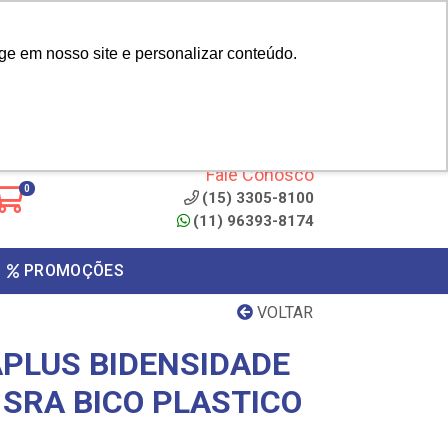
|
cliente? - Cadastrar
Área do Representante
ge em nosso site e personalizar conteúdo.
 de
Clique aqui para copiar o
código
ONTO
Fale Conosco
0
(15) 3305-8100
(11) 96393-8174
PROMOÇÕES
VOLTAR
APLUS BIDENSIDADE
 SRA BICO PLASTICO