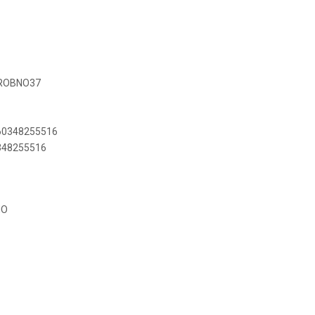
DROBNO37
660348255516
0348255516
NO