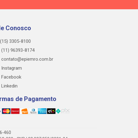
le Conosco
(15) 3305-8100
(11) 96393-8174
contato@epiemro.com.br
Instagram
Facebook
Linkedin
rmas de Pagamento
76-460