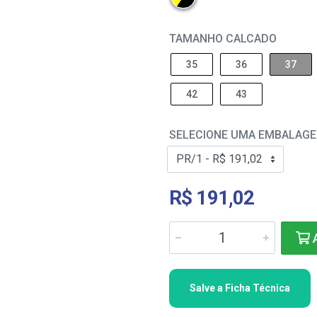
TAMANHO CALCADO
35
36
37
42
43
SELECIONE UMA EMBALAG
R$ 191,02
A
Salve a Ficha Técnica