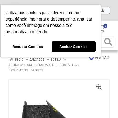
Baixe já nosso APP
Utilizamos cookies para oferecer melhor
experiência, melhorar o desempenho, analisar
como você interage em nosso site e
0
personalizar conteúdo.
Recusar Cookies
Aceitar Cookies
VOLTAR
INÍCIO
CALCADOS
BOTINA
BOTINA CARTOM BIDENSIDADE ELETRICISTA TP070
BICO PLASTICO CA 38362