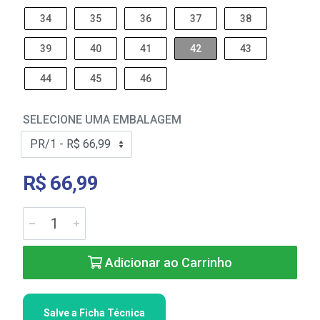
34
35
36
37
38
39
40
41
42
43
44
45
46
SELECIONE UMA EMBALAGEM
R$ 66,99
Adicionar ao Carrinho
Salve a Ficha Técnica