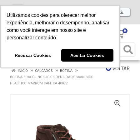
Baixe já nosso APP
Utilizamos cookies para oferecer melhor
experiência, melhorar o desempenho, analisar
como você interage em nosso site e
0
personalizar conteúdo.
Recusar Cookies
Aceitar Cookies
VOLTAR
INÍCIO
CALCADOS
BOTINA
BOTINA BRACOL NOBUCK BIDENSIDADE BAAN BICO
PLASTICO MARROM CAFE CA 40872