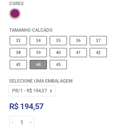
CORES
TAMANHO CALCADO
33
34
35
36
37
38
39
40
41
42
43
44
45
SELECIONE UMA EMBALAGEM
R$ 194,57