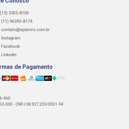
le Conosco
(15) 3305-8100
(11) 96393-8174
contato@epiemro.com.br
Instagram
Facebook
Linkedin
rmas de Pagamento
76-460
3.063-000 - CNPJ 08.927.259/0001-94