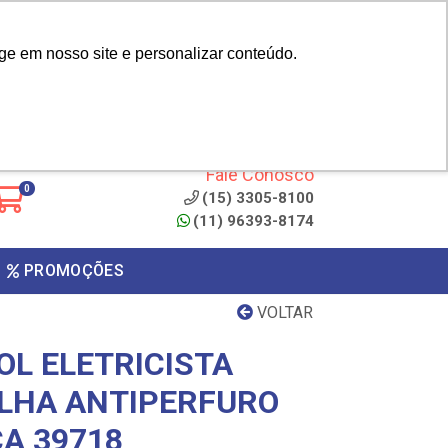
|
cliente? - Cadastrar
Área do Representante
ge em nosso site e personalizar conteúdo.
 de
Clique aqui para copiar o
código
ONTO
Fale Conosco
0
(15) 3305-8100
(11) 96393-8174
PROMOÇÕES
VOLTAR
OL ELETRICISTA
LHA ANTIPERFURO
A 39718