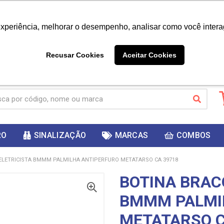
|
Já é cliente? - Entrar
Não é 
experiência, melhorar o desempenho, analisar como você intera
10%
PRIMEIRACOMPRA
 cupom
para
DESC
ganhar
Recusar Cookies
Aceitar Cookies
RO
SINALIZAÇÃO
MARCAS
COMBOS
ELETRICISTA BMMM PALMILHA ANTIPERFURO METATARSO CA 39718
BOTINA BRAC
BMMM PALMI
METATARSO C