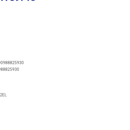
890988825930
0988825930
62EL