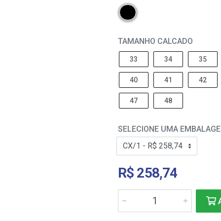
TAMANHO CALCADO
33
34
35
40
41
42
47
48
SELECIONE UMA EMBALAG
R$ 258,74
A