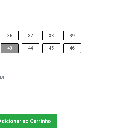
36
37
38
39
43
44
45
46
EM
dicionar ao Carrinho