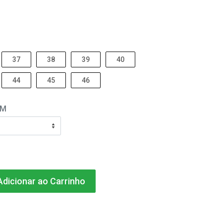
37
38
39
40
44
45
46
EM
dicionar ao Carrinho