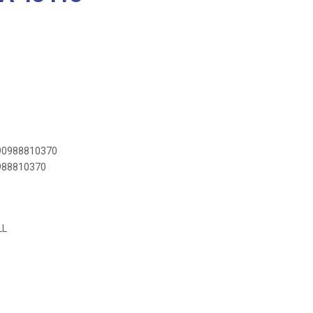
890988810370
0988810370
LL