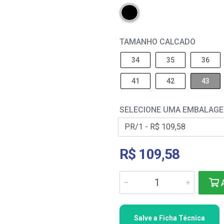
TAMANHO CALCADO
34
35
36
41
42
43
SELECIONE UMA EMBALAG
R$ 109,58
A
Salve a Ficha Técnica