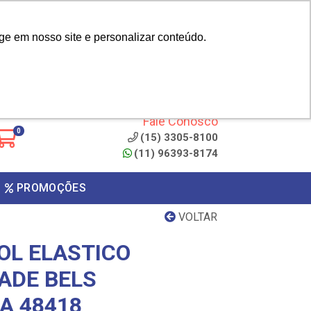
|
cliente? - Cadastrar
Área do Representante
ge em nosso site e personalizar conteúdo.
 de
Clique aqui para copiar o
código
ONTO
Fale Conosco
0
(15) 3305-8100
(11) 96393-8174
PROMOÇÕES
VOLTAR
OL ELASTICO
ADE BELS
A 48418