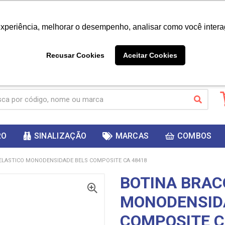
|
Já é cliente? - Entrar
Não é 
experiência, melhorar o desempenho, analisar como você intera
10%
PRIMEIRACOMPRA
 cupom
para
DESC
ganhar
Recusar Cookies
Aceitar Cookies
RO
SINALIZAÇÃO
MARCAS
COMBOS
ELASTICO MONODENSIDADE BELS COMPOSITE CA 48418
BOTINA BRAC
MONODENSID
COMPOSITE C