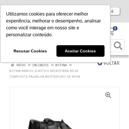
Baixe já nosso APP
Utilizamos cookies para oferecer melhor
experiência, melhorar o desempenho, analisar
como você interage em nosso site e
0
personalizar conteúdo.
Recusar Cookies
Aceitar Cookies
VOLTAR
INÍCIO
CALCADOS
BOTINA
BOTINA BRACOL ELASTICO MICROFIBRA BELM
COMPOSITE PALMILHA ANTPERFURO CA 39104