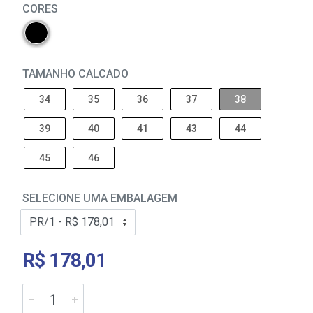
CORES
TAMANHO CALCADO
34
35
36
37
38
39
40
41
43
44
45
46
SELECIONE UMA EMBALAGEM
R$ 178,01