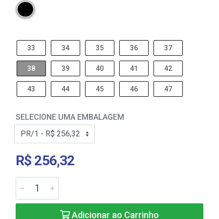
33
34
35
36
37
38
39
40
41
42
43
44
45
46
47
SELECIONE UMA EMBALAGEM
R$ 256,32
Adicionar ao Carrinho