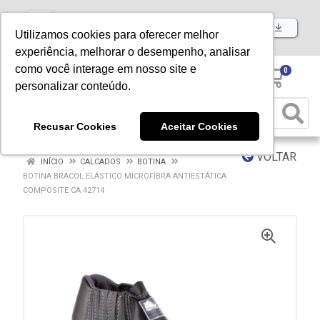
Baixe já nosso APP
Utilizamos cookies para oferecer melhor
experiência, melhorar o desempenho, analisar
como você interage em nosso site e
0
personalizar conteúdo.
Recusar Cookies
Aceitar Cookies
VOLTAR
INÍCIO
CALCADOS
BOTINA
BOTINA BRACOL ELÁSTICO MICROFIBRA ANTIESTÁTICA
COMPOSITE CA 42714