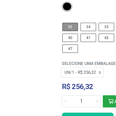
33
34
35
40
41
42
47
SELECIONE UMA EMBALAG
R$ 256,32
A