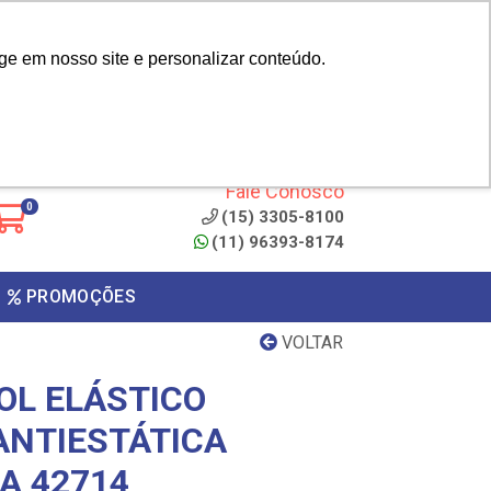
|
cliente? - Cadastrar
Área do Representante
ge em nosso site e personalizar conteúdo.
 de
Clique aqui para copiar o
código
ONTO
Fale Conosco
0
(15) 3305-8100
(11) 96393-8174
PROMOÇÕES
VOLTAR
OL ELÁSTICO
ANTIESTÁTICA
A 42714