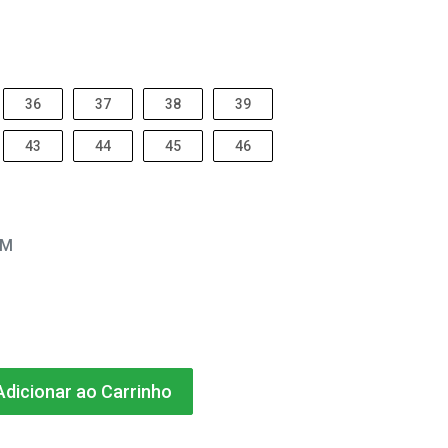
36
37
38
39
43
44
45
46
EM
dicionar ao Carrinho