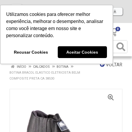
Baixe já nosso APP
Utilizamos cookies para oferecer melhor
experiência, melhorar o desempenho, analisar
como você interage em nosso site e
0
personalizar conteúdo.
Recusar Cookies
Aceitar Cookies
VOLTAR
INÍCIO
CALCADOS
BOTINA
BOTINA BRACOL ELASTICO ELETRICISTA BELM
COMPOSITE PRETA CA 38530