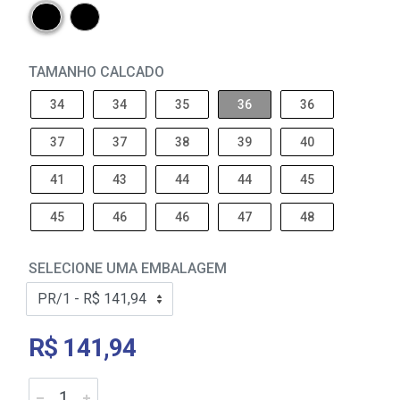
TAMANHO CALCADO
34
34
35
36
36
37
37
38
39
40
41
43
44
44
45
45
46
46
47
48
SELECIONE UMA EMBALAGEM
R$ 141,94