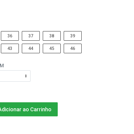
36
37
38
39
43
44
45
46
EM
dicionar ao Carrinho