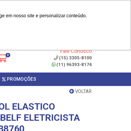
|
cliente? - Cadastrar
Área do Representante
ge em nosso site e personalizar conteúdo.
 de
Clique aqui para copiar o
código
ONTO
Fale Conosco
0
(15) 3305-8100
(11) 96393-8174
PROMOÇÕES
VOLTAR
OL ELASTICO
BELF ELETRICISTA
38760