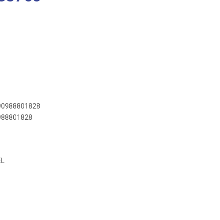
890988801828
0988801828
EL