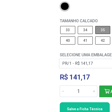
TAMANHO CALCADO
33
34
35
40
41
42
SELECIONE UMA EMBALAG
R$ 141,17
A
Salve a Ficha Técnica