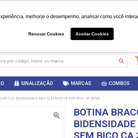
|
Já é cliente? - Entrar
Não é 
experiência, melhorar o desempenho, analisar como você intera
10%
PRIMEIRACOMPRA
 cupom
para
DESC
ganhar
Recusar Cookies
Aceitar Cookies
RO
SINALIZAÇÃO
MARCAS
COMBOS
LASTICO BIDENSIDADE BELF ELETRICISTA SEM BICO CA 38760
BOTINA BRAC
BIDENSIDADE 
SEM BICO CA 