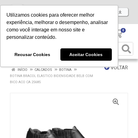
Baixe já nosso APP
Utilizamos cookies para oferecer melhor
experiência, melhorar o desempenho, analisar
como você interage em nosso site e
0
personalizar conteúdo.
Recusar Cookies
Aceitar Cookies
VOLTAR
INÍCIO
CALCADOS
BOTINA
BOTINA BRACOL ELASTICO BIDENSIDADE BELB COM
BICO ACO CA 25685