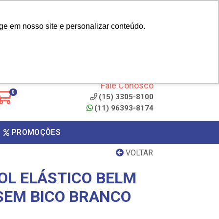
|
cliente? - Cadastrar
Área do Representante
ge em nosso site e personalizar conteúdo.
 de
Clique aqui para copiar o
código
ONTO
Fale Conosco
0
(15) 3305-8100
(11) 96393-8174
PROMOÇÕES
VOLTAR
OL ELÁSTICO BELM
SEM BICO BRANCO