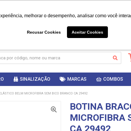
|
Já é cliente? - Entrar
Não é 
experiência, melhorar o desempenho, analisar como você intera
10%
PRIMEIRACOMPRA
 cupom
para
DESC
ganhar
Recusar Cookies
Aceitar Cookies
RO
SINALIZAÇÃO
MARCAS
COMBOS
ELÁSTICO BELM MICROFIBRA SEM BICO BRANCO CA 29492
BOTINA BRAC
MICROFIBRA 
CA 29492