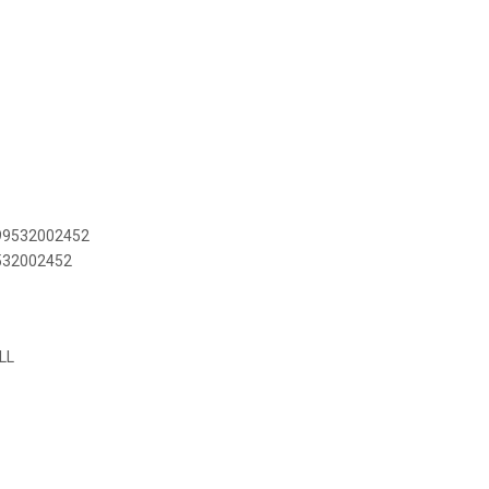
899532002452
9532002452
LL