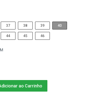
37
38
39
40
44
45
46
EM
dicionar ao Carrinho