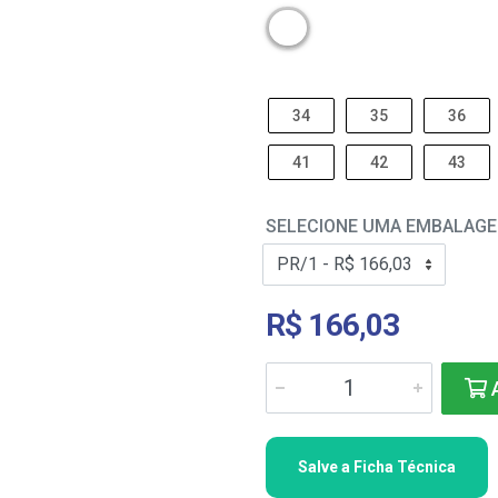
34
35
36
41
42
43
SELECIONE UMA EMBALAG
R$ 166,03
A
Salve a Ficha Técnica