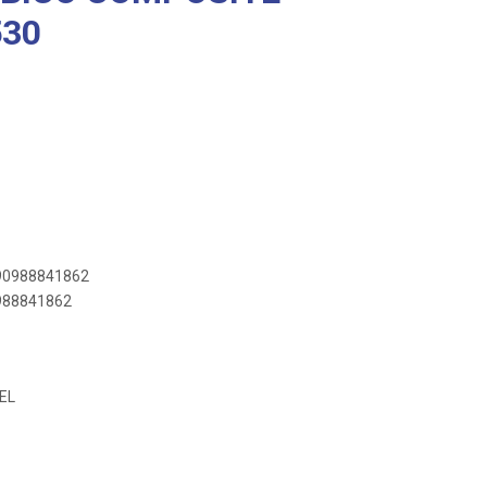
530
890988841862
0988841862
EL