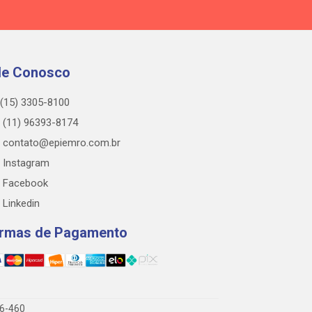
le Conosco
(15) 3305-8100
(11) 96393-8174
contato@epiemro.com.br
Instagram
Facebook
Linkedin
rmas de Pagamento
76-460