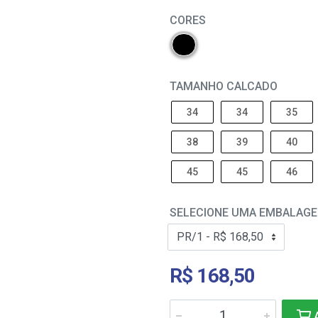
CORES
TAMANHO CALCADO
34
34
35
38
39
40
45
45
46
SELECIONE UMA EMBALAG
R$ 168,50
A