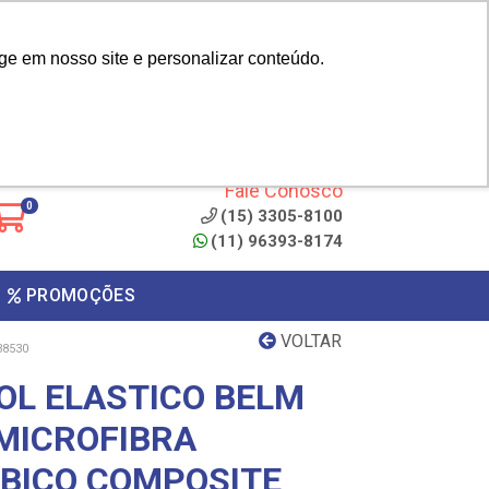
|
cliente? - Cadastrar
Área do Representante
ge em nosso site e personalizar conteúdo.
 de
Clique aqui para copiar o
código
ONTO
Fale Conosco
0
(15) 3305-8100
(11) 96393-8174
PROMOÇÕES
VOLTAR
38530
OL ELASTICO BELM
 MICROFIBRA
 BICO COMPOSITE