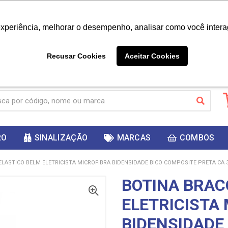
|
Já é cliente? - Entrar
Não é 
experiência, melhorar o desempenho, analisar como você intera
10%
PRIMEIRACOMPRA
 cupom
para
DESC
ganhar
Recusar Cookies
Aceitar Cookies
RO
SINALIZAÇÃO
MARCAS
COMBOS
ELASTICO BELM ELETRICISTA MICROFIBRA BIDENSIDADE BICO COMPOSITE PRETA CA 
BOTINA BRAC
ELETRICISTA
BIDENSIDADE