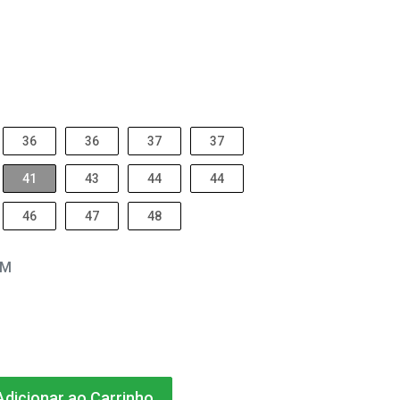
36
36
37
37
41
43
44
44
46
47
48
EM
dicionar ao Carrinho