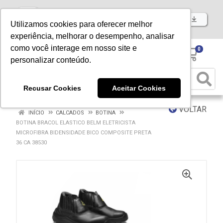
Baixe já nosso APP
Utilizamos cookies para oferecer melhor
experiência, melhorar o desempenho, analisar
como você interage em nosso site e
0
personalizar conteúdo.
Recusar Cookies
Aceitar Cookies
VOLTAR
INÍCIO
CALCADOS
BOTINA
BOTINA BRACOL ELASTICO BELM ELETRICISTA
MICROFIBRA BIDENSIDADE BICO COMPOSITE PRETA
36 CA 38530