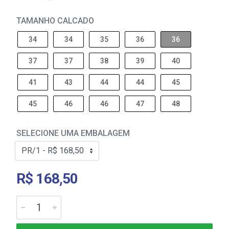
TAMANHO CALCADO
34
34
35
36
36
37
37
38
39
40
41
43
44
44
45
45
46
46
47
48
SELECIONE UMA EMBALAGEM
R$ 168,50