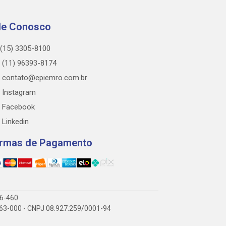
le Conosco
(15) 3305-8100
(11) 96393-8174
contato@epiemro.com.br
Instagram
Facebook
Linkedin
rmas de Pagamento
76-460
3.063-000 - CNPJ 08.927.259/0001-94