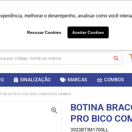
|
Já é cliente? - Entrar
Não é 
experiência, melhorar o desempenho, analisar como você intera
10%
PRIMEIRACOMPRA
 cupom
para
DESC
ganhar
Recusar Cookies
Aceitar Cookies
RO
SINALIZAÇÃO
MARCAS
COMBOS
BTIM DETROIT PRO BICO COMPOSITE CA48635
BOTINA BRAC
PRO BICO CO
3023BTIM1700LL