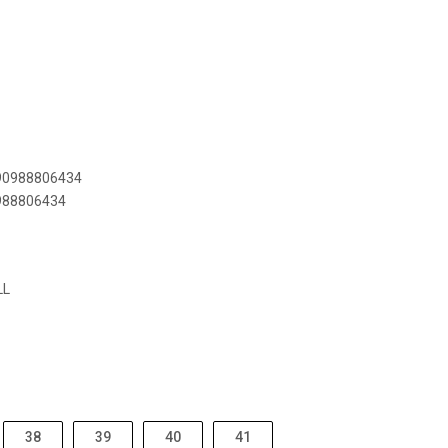
890988806434
0988806434
LL
38
39
40
41