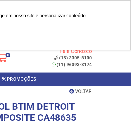
|
cliente? - Cadastrar
Área do Representante
ge em nosso site e personalizar conteúdo.
 de
Clique aqui para copiar o
código
ONTO
Fale Conosco
0
(15) 3305-8100
(11) 96393-8174
PROMOÇÕES
VOLTAR
OL BTIM DETROIT
MPOSITE CA48635