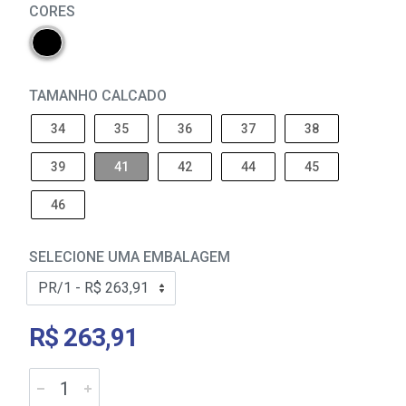
CORES
TAMANHO CALCADO
34
35
36
37
38
39
41
42
44
45
46
SELECIONE UMA EMBALAGEM
R$ 263,91