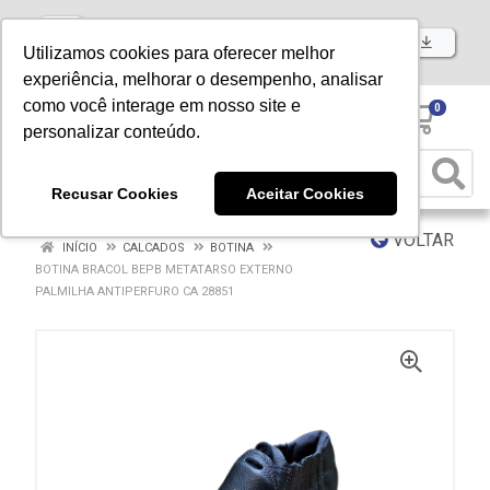
Baixe já nosso APP
Utilizamos cookies para oferecer melhor
experiência, melhorar o desempenho, analisar
como você interage em nosso site e
0
personalizar conteúdo.
Recusar Cookies
Aceitar Cookies
VOLTAR
INÍCIO
CALCADOS
BOTINA
BOTINA BRACOL BEPB METATARSO EXTERNO
PALMILHA ANTIPERFURO CA 28851