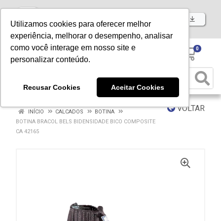
Baixe já nosso APP
Utilizamos cookies para oferecer melhor
experiência, melhorar o desempenho, analisar
como você interage em nosso site e
0
personalizar conteúdo.
Recusar Cookies
Aceitar Cookies
VOLTAR
INÍCIO
CALCADOS
BOTINA
BOTINA BRACOL BELS BIDENSIDADE BICO COMPOSITE
CA 42165