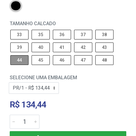
TAMANHO CALCADO
33
35
36
37
38
39
40
41
42
43
44
45
46
47
48
SELECIONE UMA EMBALAGEM
R$ 134,44