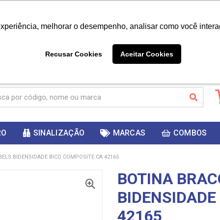
|
Já é cliente? - Entrar
Não é 
experiência, melhorar o desempenho, analisar como você intera
10%
PRIMEIRACOMPRA
 cupom
para
DESC
ganhar
Recusar Cookies
Aceitar Cookies
RO
SINALIZAÇÃO
MARCAS
COMBOS
BELS BIDENSIDADE BICO COMPOSITE CA 42165
BOTINA BRAC
BIDENSIDADE
42165