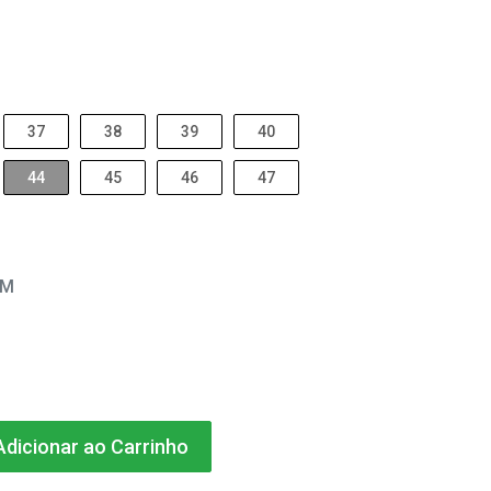
37
38
39
40
44
45
46
47
EM
dicionar ao Carrinho