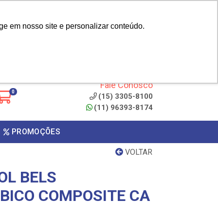
|
cliente? - Cadastrar
Área do Representante
ge em nosso site e personalizar conteúdo.
 de
Clique aqui para copiar o
código
ONTO
Fale Conosco
0
(15) 3305-8100
(11) 96393-8174
PROMOÇÕES
VOLTAR
OL BELS
 BICO COMPOSITE CA