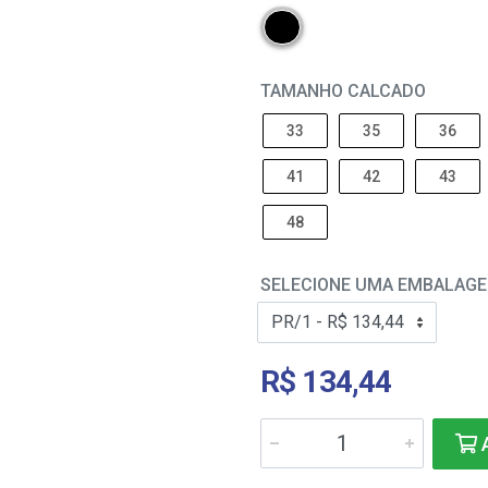
TAMANHO CALCADO
33
35
36
41
42
43
48
SELECIONE UMA EMBALAG
R$ 134,44
A