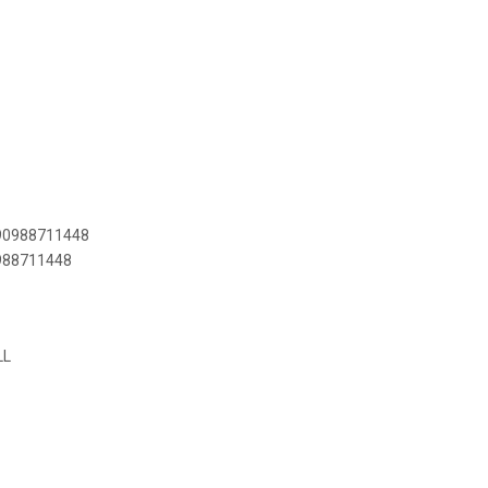
890988711448
0988711448
LL