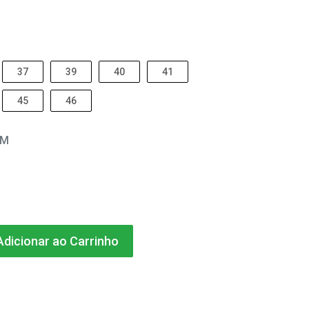
37
39
40
41
45
46
EM
dicionar ao Carrinho