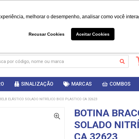
|
Já é cliente? - Entrar
Não é 
experiência, melhorar o desempenho, analisar como você intera
10%
PRIMEIRACOMPRA
 cupom
para
DESC
ganhar
Recusar Cookies
Aceitar Cookies
RO
SINALIZAÇÃO
MARCAS
COMBOS
ELB ELÁSTICO SOLADO NITRÍLICO BICO PLASTICO CA 32623
BOTINA BRAC
SOLADO NITRÍ
CA 32623