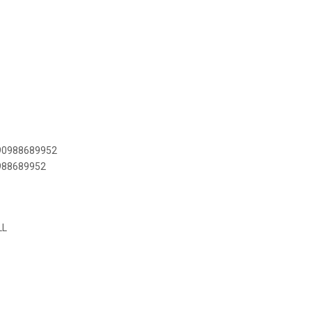
890988689952
0988689952
LL