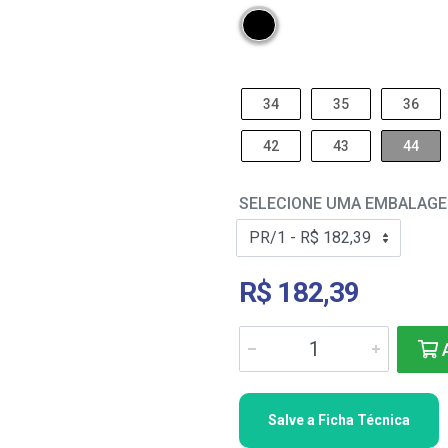
34
35
36
42
43
44
SELECIONE UMA EMBALAG
R$ 182,39
A
Salve a Ficha Técnica