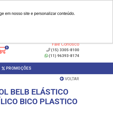
|
cliente? - Cadastrar
Área do Representante
ge em nosso site e personalizar conteúdo.
 de
Clique aqui para copiar o
código
ONTO
Fale Conosco
0
(15) 3305-8100
(11) 96393-8174
PROMOÇÕES
VOLTAR
OL BELB ELÁSTICO
LICO BICO PLASTICO