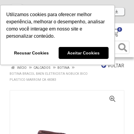
Baixe já nosso APP
Utilizamos cookies para oferecer melhor
experiência, melhorar o desempenho, analisar
como você interage em nosso site e
0
personalizar conteúdo.
Recusar Cookies
Aceitar Cookies
VOLTAR
INÍCIO
CALCADOS
BOTINA
BOTINA BRACOL BAEN ELETRICISTA NOBUCK BICO
PLASTICO MARROM CA 48383