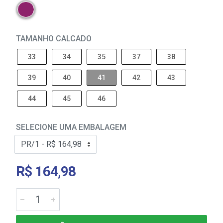
TAMANHO CALCADO
33
34
35
37
38
39
40
41
42
43
44
45
46
SELECIONE UMA EMBALAGEM
R$ 164,98