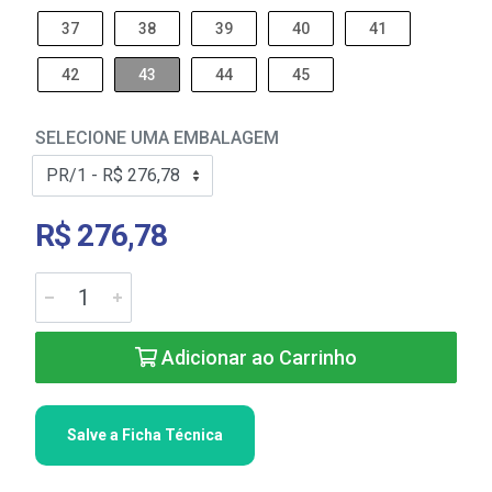
37
38
39
40
41
42
43
44
45
SELECIONE UMA EMBALAGEM
R$ 276,78
Adicionar ao Carrinho
Salve a Ficha Técnica