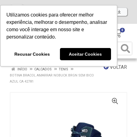
Baixe já nosso APP
Utilizamos cookies para oferecer melhor
experiência, melhorar o desempenho, analisar
como você interage em nosso site e
0
personalizar conteúdo.
Recusar Cookies
Aceitar Cookies
VOLTAR
INÍCIO
CALCADOS
TENIS
BOTINA BRACOL AMARRAR NOBUCK BRGN SEM BICO
AZUL CA 42781