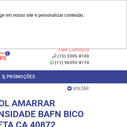
|
cliente? - Cadastrar
Área do Representante
ge em nosso site e personalizar conteúdo.
 de
Clique aqui para copiar o
código
ONTO
Fale Conosco
0
(15) 3305-8100
(11) 96393-8174
PROMOÇÕES
VOLTAR
COL AMARRAR
NSIDADE BAFN BICO
ETA CA 40872