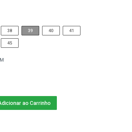
38
39
40
41
45
EM
dicionar ao Carrinho