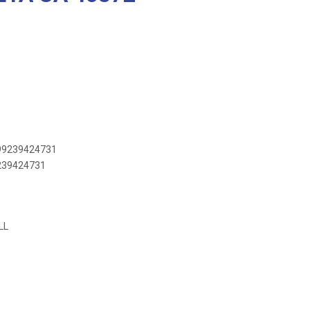
899239424731
9239424731
LL