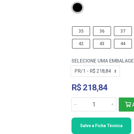
35
36
37
42
43
44
SELECIONE UMA EMBALAG
R$ 218,84
A
Salve a Ficha Técnica