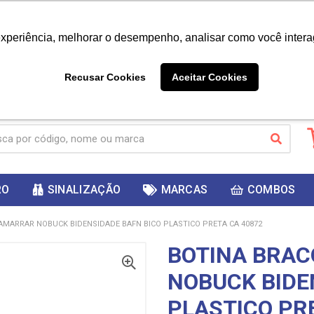
|
Já é cliente? - Entrar
Não é 
experiência, melhorar o desempenho, analisar como você intera
10%
PRIMEIRACOMPRA
 cupom
para
DESC
ganhar
Recusar Cookies
Aceitar Cookies
RO
SINALIZAÇÃO
MARCAS
COMBOS
AMARRAR NOBUCK BIDENSIDADE BAFN BICO PLASTICO PRETA CA 40872
BOTINA BRA
NOBUCK BIDE
PLASTICO PR