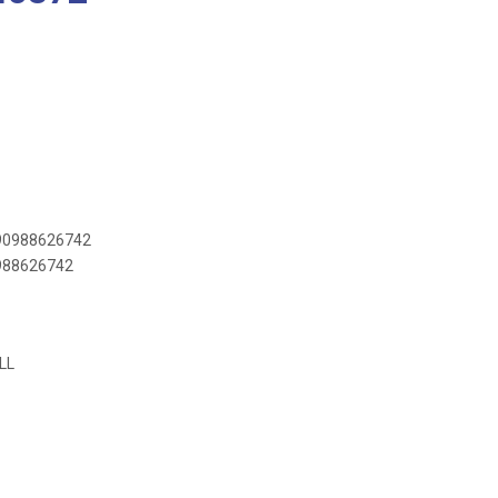
890988626742
0988626742
LL