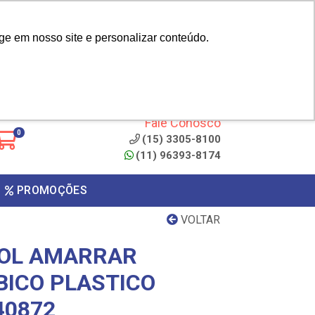
|
cliente? - Cadastrar
Área do Representante
ge em nosso site e personalizar conteúdo.
 de
Clique aqui para copiar o
código
ONTO
Fale Conosco
0
(15) 3305-8100
(11) 96393-8174
PROMOÇÕES
VOLTAR
COL AMARRAR
BICO PLASTICO
40872