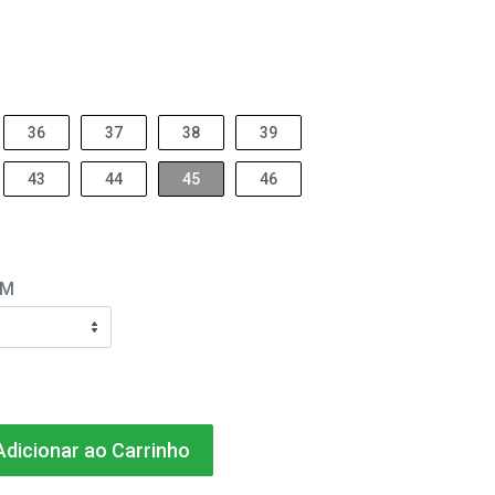
36
37
38
39
43
44
45
46
EM
dicionar ao Carrinho