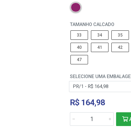
TAMANHO CALCADO
33
34
35
40
41
42
47
SELECIONE UMA EMBALAG
R$ 164,98
A