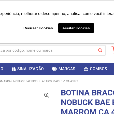
|
Já é cliente? - Entrar
Não é 
experiência, melhorar o desempenho, analisar como você intera
10%
PRIMEIRACOMPRA
 cupom
para
DESC
ganhar
Recusar Cookies
Aceitar Cookies
RO
SINALIZAÇÃO
MARCAS
COMBOS
AMARRAR NOBUCK BAE BICO PLASTICO MARROM CA 40872
BOTINA BRA
NOBUCK BAE 
MARROM CA 