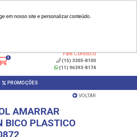
|
cliente? - Cadastrar
Área do Representante
ge em nosso site e personalizar conteúdo.
 de
Clique aqui para copiar o
código
ONTO
Fale Conosco
0
(15) 3305-8100
(11) 96393-8174
PROMOÇÕES
VOLTAR
COL AMARRAR
 BICO PLASTICO
0872