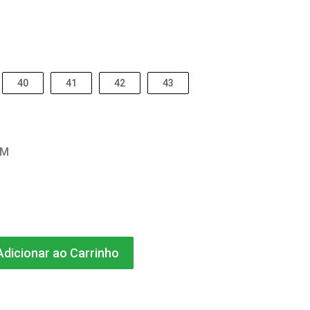
40
41
42
43
EM
dicionar ao Carrinho