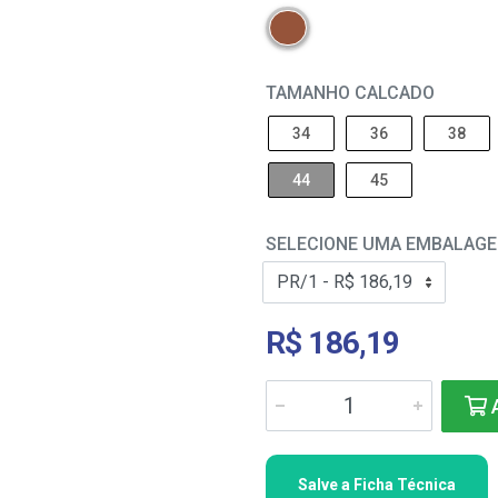
TAMANHO CALCADO
34
36
38
44
45
SELECIONE UMA EMBALAG
R$ 186,19
A
Salve a Ficha Técnica