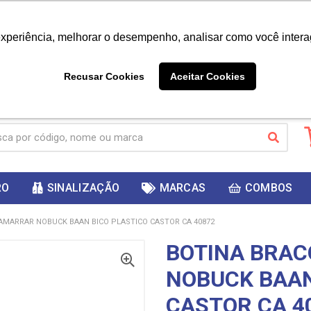
|
Já é cliente? - Entrar
Não é 
experiência, melhorar o desempenho, analisar como você intera
10%
PRIMEIRACOMPRA
 cupom
para
DESC
ganhar
Recusar Cookies
Aceitar Cookies
RO
SINALIZAÇÃO
MARCAS
COMBOS
AMARRAR NOBUCK BAAN BICO PLASTICO CASTOR CA 40872
BOTINA BRA
NOBUCK BAAN
CASTOR CA 4