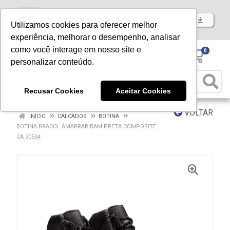
Baixe já nosso APP
Utilizamos cookies para oferecer melhor
experiência, melhorar o desempenho, analisar
como você interage em nosso site e
0
personalizar conteúdo.
Recusar Cookies
Aceitar Cookies
VOLTAR
INÍCIO
CALCADOS
BOTINA
BOTINA BRACOL AMARRAR BAM PRETA COMPOSITE
CA 30534