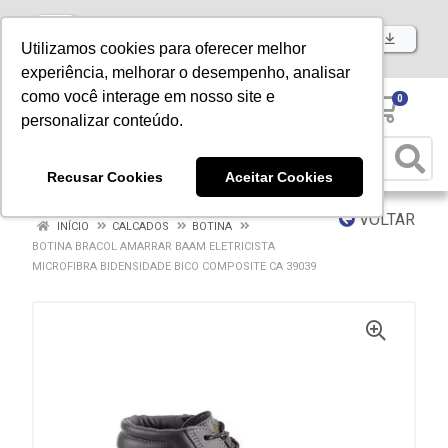
Baixe já nosso APP
Utilizamos cookies para oferecer melhor
experiência, melhorar o desempenho, analisar
como você interage em nosso site e
0
personalizar conteúdo.
Recusar Cookies
Aceitar Cookies
VOLTAR
INÍCIO
CALCADOS
BOTINA
BOTINA BRACOL AMARRAR BAAM ELETRICISTA
MICROFIBRA BIDENSIDADE BICO COMPOSITE CA 39039