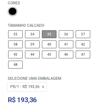
CORES
TAMANHO CALCADO
33
34
35
36
37
38
39
40
41
42
43
44
45
46
47
48
SELECIONE UMA EMBALAGEM
R$ 193,36