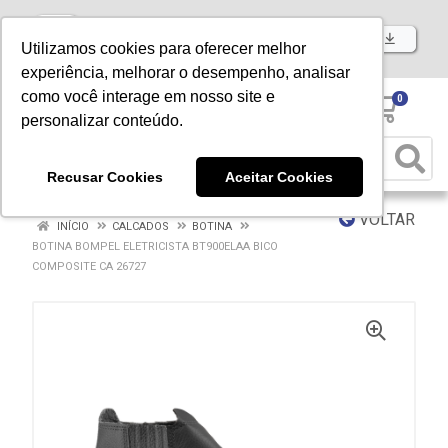
Baixe já nosso APP
Utilizamos cookies para oferecer melhor
experiência, melhorar o desempenho, analisar
como você interage em nosso site e
0
personalizar conteúdo.
Recusar Cookies
Aceitar Cookies
VOLTAR
INÍCIO
CALCADOS
BOTINA
BOTINA BOMPEL ELETRICISTA BT900ELAA BICO
COMPOSITE CA 26727