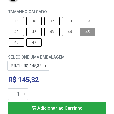
TAMANHO CALCADO
35
36
37
38
39
40
42
43
44
45
46
47
SELECIONE UMA EMBALAGEM
R$ 145,32
Adicionar ao Carrinho