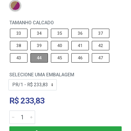
TAMANHO CALCADO
33
34
35
36
37
38
39
40
41
42
43
44
45
46
47
SELECIONE UMA EMBALAGEM
R$ 233,83