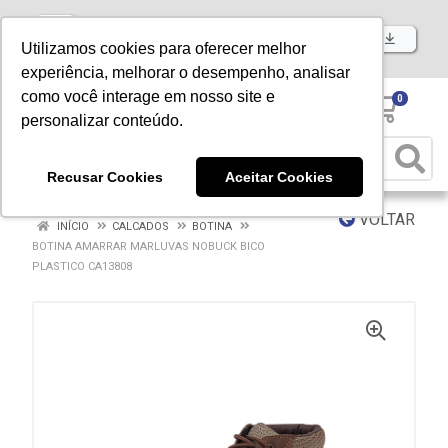
Baixe já nosso APP
Utilizamos cookies para oferecer melhor
experiência, melhorar o desempenho, analisar
como você interage em nosso site e
0
personalizar conteúdo.
Recusar Cookies
Aceitar Cookies
VOLTAR
INÍCIO
CALCADOS
BOTINA
BOTINA AMARRAR MARLUVAS NOBUCK BICO
PLASTICO CA13808