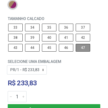
TAMANHO CALCADO
33
34
35
36
37
38
39
40
41
42
43
44
45
46
47
SELECIONE UMA EMBALAGEM
R$ 233,83