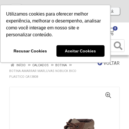
Baixe já nosso APP
Utilizamos cookies para oferecer melhor
experiência, melhorar o desempenho, analisar
como você interage em nosso site e
0
personalizar conteúdo.
Recusar Cookies
Aceitar Cookies
VOLTAR
INÍCIO
CALCADOS
BOTINA
BOTINA AMARRAR MARLUVAS NOBUCK BICO
PLASTICO CA13808