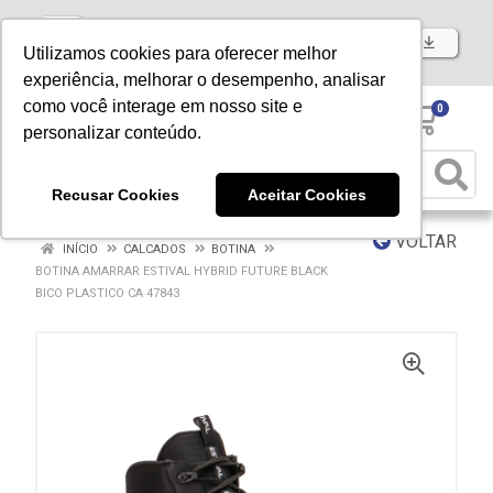
Baixe já nosso APP
Utilizamos cookies para oferecer melhor
experiência, melhorar o desempenho, analisar
como você interage em nosso site e
0
personalizar conteúdo.
Recusar Cookies
Aceitar Cookies
VOLTAR
INÍCIO
CALCADOS
BOTINA
BOTINA AMARRAR ESTIVAL HYBRID FUTURE BLACK
BICO PLASTICO CA 47843