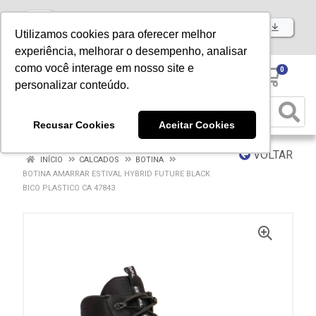
Baixe já nosso APP
Utilizamos cookies para oferecer melhor
experiência, melhorar o desempenho, analisar
como você interage em nosso site e
0
personalizar conteúdo.
Recusar Cookies
Aceitar Cookies
VOLTAR
INÍCIO
CALCADOS
BOTINA
BOTINA AMARRAR ESTIVAL HYBRID FUTURE BLACK
BICO PLASTICO CA 47843