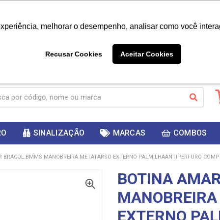
|
Já é cliente? - Entrar
Não é 
experiência, melhorar o desempenho, analisar como você intera
10%
PRIMEIRACOMPRA
 cupom
para
DESC
ganhar
Recusar Cookies
Aceitar Cookies
RO
SINALIZAÇÃO
MARCAS
COMBOS
R BRACOL BMMS MANOBREIRA METATARSO EXTERNO PALMILHAANTIPERFURO COMPO
BOTINA AMA
MANOBREIRA
EXTERNO PA