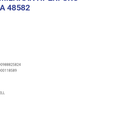
A 48582
890988825824
0000118589
2LL