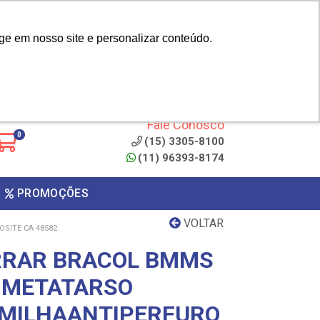
|
cliente? - Cadastrar
Área do Representante
ge em nosso site e personalizar conteúdo.
 de
Clique aqui para copiar o
código
ONTO
Fale Conosco
0
(15) 3305-8100
(11) 96393-8174
PROMOÇÕES
VOLTAR
SITE CA 48582
RRAR BRACOL BMMS
 METATARSO
LMILHAANTIPERFURO