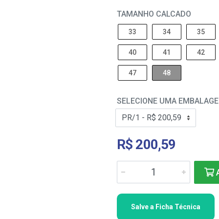
TAMANHO CALCADO
33
34
35
40
41
42
47
48
SELECIONE UMA EMBALAG
R$ 200,59
A
Salve a Ficha Técnica