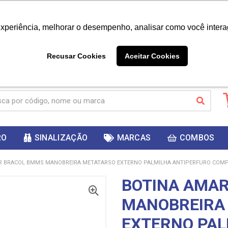
|
Já é cliente? - Entrar
Não é 
experiência, melhorar o desempenho, analisar como você intera
10%
PRIMEIRACOMPRA
 cupom
para
DESC
ganhar
Recusar Cookies
Aceitar Cookies
RO
SINALIZAÇÃO
MARCAS
COMBOS
R BRACOL BMMS MANOBREIRA METATARSO EXTERNO PALMILHA ANTIPERFURO COMPO
BOTINA AMA
MANOBREIRA
EXTERNO PAL