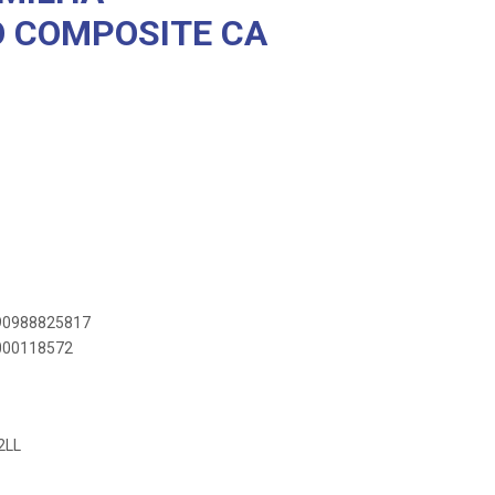
 COMPOSITE CA
890988825817
0000118572
2LL