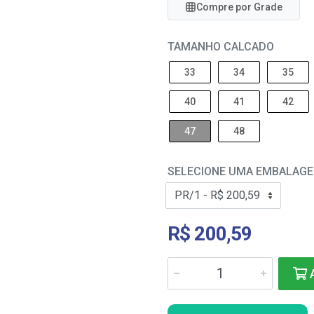
Compre por Grade
TAMANHO CALCADO
33
34
35
40
41
42
47
48
SELECIONE UMA EMBALAG
R$ 200,59
A