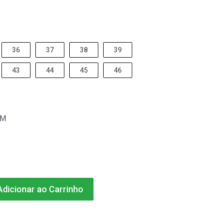
36
37
38
39
43
44
45
46
EM
dicionar ao Carrinho