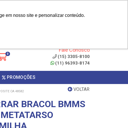
|
cliente? - Cadastrar
Área do Representante
ge em nosso site e personalizar conteúdo.
 de
Clique aqui para copiar o
código
ONTO
Fale Conosco
0
(15) 3305-8100
(11) 96393-8174
PROMOÇÕES
VOLTAR
SITE CA 48582
RRAR BRACOL BMMS
 METATARSO
MILHA