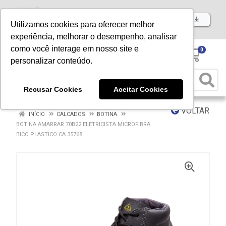
Baixe já nosso APP
Utilizamos cookies para oferecer melhor
experiência, melhorar o desempenho, analisar
como você interage em nosso site e
0
personalizar conteúdo.
Recusar Cookies
Aceitar Cookies
VOLTAR
INÍCIO
CALCADOS
BOTINA
BOTINA AMARRAR 70B22 ELETRICISTA MICROFIBRA
BICO PLASTICO CA 35768