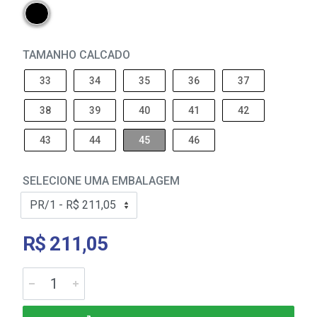
TAMANHO CALCADO
33
34
35
36
37
38
39
40
41
42
43
44
45
46
SELECIONE UMA EMBALAGEM
R$ 211,05