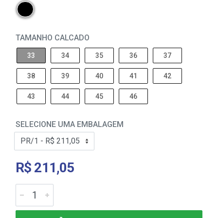
TAMANHO CALCADO
33
34
35
36
37
38
39
40
41
42
43
44
45
46
SELECIONE UMA EMBALAGEM
R$ 211,05