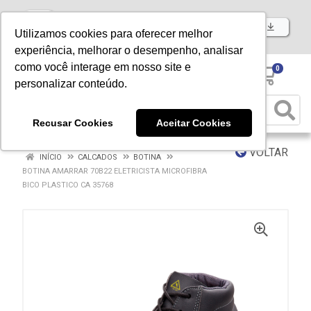
Baixe já nosso APP
Utilizamos cookies para oferecer melhor
experiência, melhorar o desempenho, analisar
como você interage em nosso site e
0
personalizar conteúdo.
Recusar Cookies
Aceitar Cookies
VOLTAR
INÍCIO
CALCADOS
BOTINA
BOTINA AMARRAR 70B22 ELETRICISTA MICROFIBRA
BICO PLASTICO CA 35768