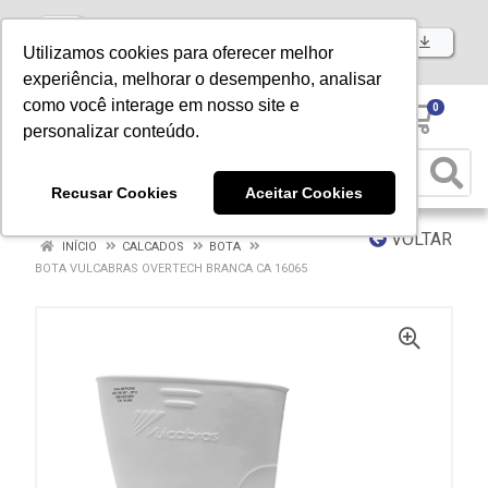
Baixe já nosso APP
Utilizamos cookies para oferecer melhor
experiência, melhorar o desempenho, analisar
como você interage em nosso site e
0
personalizar conteúdo.
Recusar Cookies
Aceitar Cookies
VOLTAR
INÍCIO
CALCADOS
BOTA
BOTA VULCABRAS OVERTECH BRANCA CA 16065