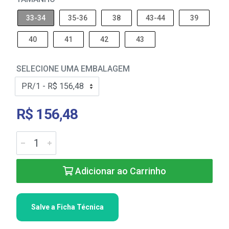
33-34
35-36
38
43-44
39
40
41
42
43
SELECIONE UMA EMBALAGEM
R$ 156,48
Adicionar ao Carrinho
Salve a Ficha Técnica