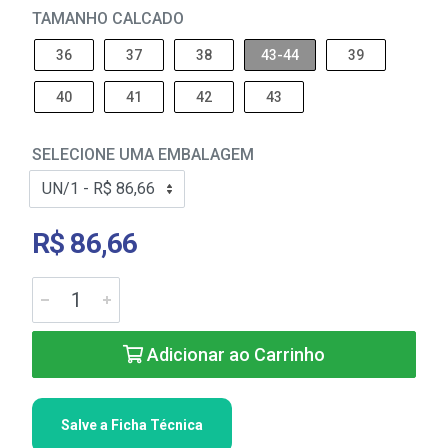
TAMANHO CALCADO
36
37
38
43-44
39
40
41
42
43
SELECIONE UMA EMBALAGEM
R$ 86,66
Adicionar ao Carrinho
Salve a Ficha Técnica