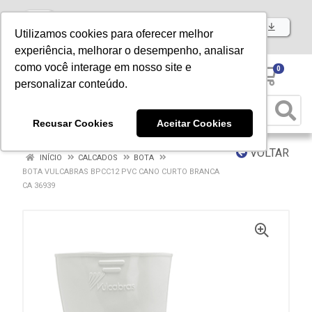
Baixe já nosso APP
Utilizamos cookies para oferecer melhor
experiência, melhorar o desempenho, analisar
como você interage em nosso site e
0
personalizar conteúdo.
Recusar Cookies
Aceitar Cookies
VOLTAR
INÍCIO
CALCADOS
BOTA
BOTA VULCABRAS BPCC12 PVC CANO CURTO BRANCA
CA 36939