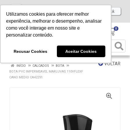
Baixe já nosso APP
Utilizamos cookies para oferecer melhor
experiência, melhorar o desempenho, analisar
como você interage em nosso site e
0
personalizar conteúdo.
Recusar Cookies
Aceitar Cookies
VOLTAR
INÍCIO
CALCADOS
BOTA
BOTA PVC IMPERMEAVEL MARLUVAS 110VFLEXF
CANO MEDIO CA42291