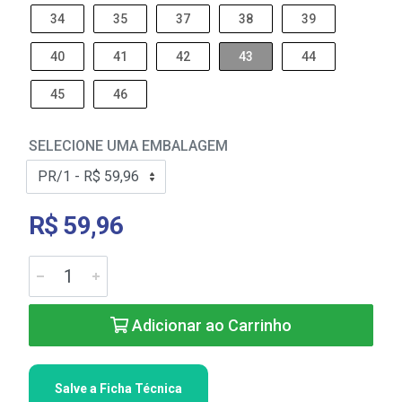
34
35
37
38
39
40
41
42
43
44
45
46
SELECIONE UMA EMBALAGEM
R$ 59,96
Adicionar ao Carrinho
Salve a Ficha Técnica