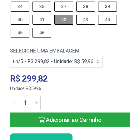
34
35
37
38
39
40
41
42
43
44
45
46
SELECIONE UMA EMBALAGEM
R$ 299,82
Unidade: R$ 59,96
Adicionar ao Carrinho