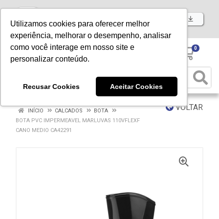
Baixe já nosso APP
Utilizamos cookies para oferecer melhor
experiência, melhorar o desempenho, analisar
como você interage em nosso site e
0
personalizar conteúdo.
Recusar Cookies
Aceitar Cookies
VOLTAR
INÍCIO
CALCADOS
BOTA
BOTA PVC IMPERMEAVEL MARLUVAS 110VFLEXF
CANO MEDIO CA42291